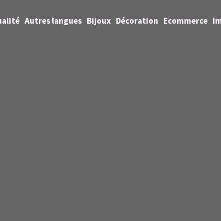
alité
Autres langues
Bijoux
Décoration
Ecommerce
I