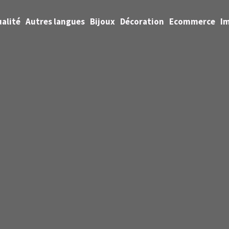
alité
Autres langues
Bijoux
Décoration
Ecommerce
I