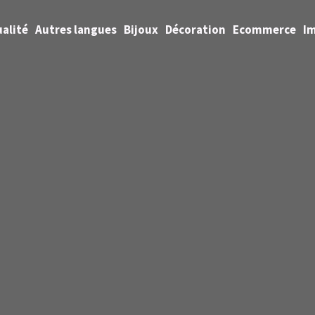
alité
Autres langues
Bijoux
Décoration
Ecommerce
I